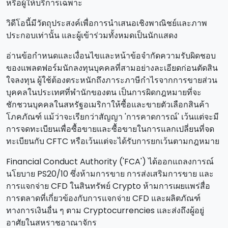
หรือผู้ให้บริการเฉพาะ
วิดีโอนี้มีวัตถุประสงค์เพื่อการนําเสนอเชิงพาณิชย์และภาพ
ประกอบเท่านั้น และผู้เข้าร่วมทั้งหมดเป็นนักแสดง
อ่านข้อกําหนดและเงื่อนไขและหน้าข้อจํากัดความรับผิดชอบ
ของแพลตฟอร์มนักลงทุนบุคคลที่สามอย่างละเอียดก่อนตัดสิน
ใจลงทุน ผู้ใช้ต้องตระหนักถึงภาระภาษีกําไรจากการขายส่วน
บุคคลในประเทศที่พํานักของตน เป็นการผิดกฎหมายที่จะ
ชักชวนบุคคลในสหรัฐอเมริกาให้ซื้อและขายตัวเลือกสินค้า
โภคภัณฑ์ แม้ว่าจะเรียกว่าสัญญา 'การคาดการณ์' เว้นแต่จะมี
การจดทะเบียนเพื่อซื้อขายและซื้อขายในการแลกเปลี่ยนที่จด
ทะเบียนกับ CFTC หรือเว้นแต่จะได้รับการยกเว้นตามกฎหมาย
Financial Conduct Authority ('FCA') ได้ออกแถลงการณ์
นโยบาย PS20/10 ซึ่งห้ามการขาย การส่งเสริมการขาย และ
การแจกจ่าย CFD ในสินทรัพย์ Crypto ห้ามการเผยแพร่สื่อ
การตลาดที่เกี่ยวข้องกับการแจกจ่าย CFD และผลิตภัณฑ์
ทางการเงินอื่น ๆ ตาม Cryptocurrencies และส่งถึงผู้อยู่
อาศัยในสหราชอาณาจักร