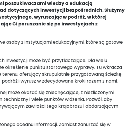
wymi poszukiwaczami wiedzy a edukacją
rad dotyczących inwestycji bezpośrednich. Służymy
westycyjnego, wyruszając w podróż, w której
ając Ci poruszanie się po inwestycjach z
liwe osoby z instytucjami edukacyjnymi, które są gotowe
ach inwestycji może być przytłaczające. Dla wielu
akże określenie punktu startowego wyprawy. Tu wkracza
e terenu, oferujący skrupulatnie przygotowaną ścieżkę
ą podróż i wyrusz w zdecydowane kroki razem z nami.
nej może okazać się zniechęcające, z niezliczonymi
 techniczny i wiele punktów widzenia. Pozwól, aby
ywającym zawiłości tego krajobrazu i obdarzającym
zonego oceanu informacji. Zamiast zanurzać się w