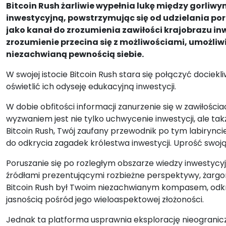
Bitcoin Rush żarliwie wypełnia lukę między gorli
inwestycyjną, powstrzymując się od udzielania po
jako kanał do zrozumienia zawiłości krajobrazu in
zrozumienie przecina się z możliwościami, umożliwi
niezachwianą pewnością siebie.
W swojej istocie Bitcoin Rush stara się połączyć dociek
oświetlić ich odyseję edukacyjną inwestycji.
W dobie obfitości informacji zanurzenie się w zawiłości
wyzwaniem jest nie tylko uchwycenie inwestycji, ale t
Bitcoin Rush, Twój zaufany przewodnik po tym labirynci
do odkrycia zagadek królestwa inwestycji. Uprość swoj
Poruszanie się po rozległym obszarze wiedzy inwestycyj
źródłami prezentującymi rozbieżne perspektywy, żargon
Bitcoin Rush był Twoim niezachwianym kompasem, odkr
jasnością pośród jego wieloaspektowej złożoności.
Jednak ta platforma usprawnia eksplorację nieogranic