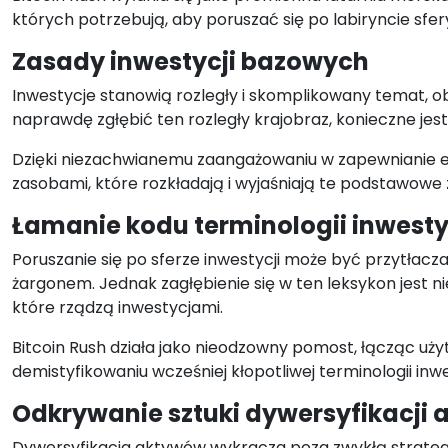
których potrzebują, aby poruszać się po labiryncie sfer
Zasady inwestycji bazowych
Inwestycje stanowią rozległy i skomplikowany temat, o
naprawdę zgłębić ten rozległy krajobraz, konieczne je
Dzięki niezachwianemu zaangażowaniu w zapewnianie edu
zasobami, które rozkładają i wyjaśniają te podstawowe 
Łamanie kodu terminologii inwesty
Poruszanie się po sferze inwestycji może być przytłac
żargonem. Jednak zagłębienie się w ten leksykon jest 
które rządzą inwestycjami.
Bitcoin Rush działa jako nieodzowny pomost, łącząc uży
demistyfikowaniu wcześniej kłopotliwej terminologii inw
Odkrywanie sztuki dywersyfikacji
Dywersyfikacja aktywów wykracza poza zwykłą strategi