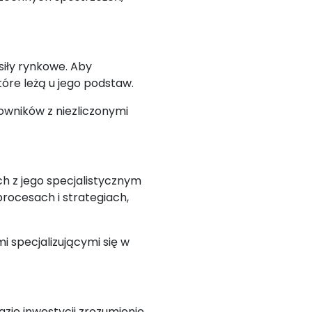
siły rynkowe. Aby
óre leżą u jego podstaw.
owników z niezliczonymi
h z jego specjalistycznym
rocesach i strategiach,
i specjalizującymi się w
ie inwestycji zrozumienie