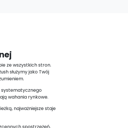
nej
ie ze wszystkich stron.
 Rush służymy jako Twój
ozumieniem.
 i systematycznego
dzają wahania rynkowe.
ieżką, najważniejsze staje
bezcennych spostrzeżeń,