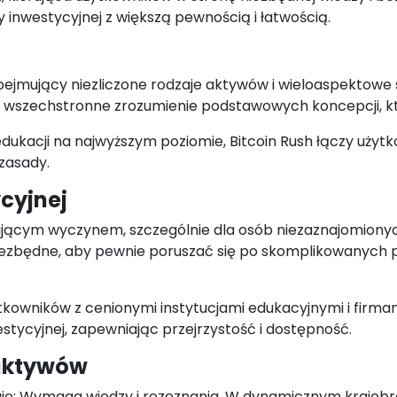
y inwestycyjnej z większą pewnością i łatwością.
bejmujący niezliczone rodzaje aktywów i wieloaspektowe 
st wszechstronne zrozumienie podstawowych koncepcji, kt
kacji na najwyższym poziomie, Bitcoin Rush łączy użytk
zasady.
cyjnej
zającym wyczynem, szczególnie dla osób niezaznajomionyc
niezbędne, aby pewnie poruszać się po skomplikowanych p
tkowników z cenionymi instytucjami edukacyjnymi i firmam
estycyjnej, zapewniając przejrzystość i dostępność.
 aktywów
ę; Wymaga wiedzy i rozeznania. W dynamicznym krajobraz