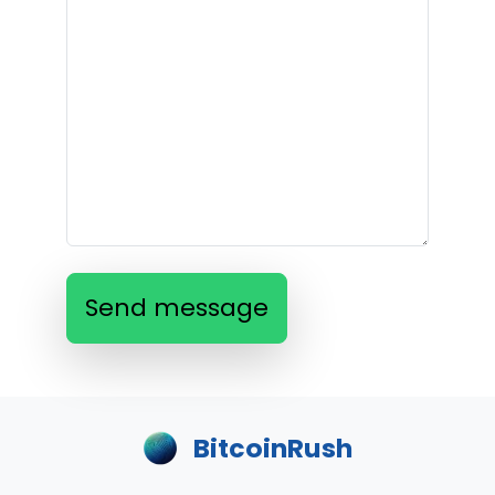
Send message
BitcoinRush