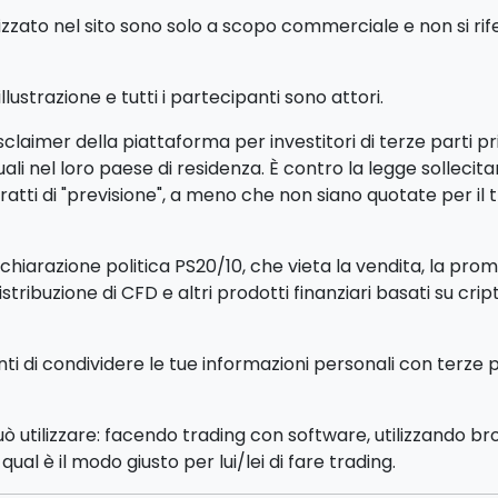
zato nel sito sono solo a scopo commerciale e non si rifer
ustrazione e tutti i partecipanti sono attori.
claimer della piattaforma per investitori di terze parti p
iduali nel loro paese di residenza. È contro la legge sollec
tti di "previsione", a meno che non siano quotate per il 
iarazione politica PS20/10, che vieta la vendita, la promoz
distribuzione di CFD e altri prodotti finanziari basati su cri
enti di condividere le tue informazioni personali con terze 
può utilizzare: facendo trading con software, utilizzando b
ual è il modo giusto per lui/lei di fare trading.