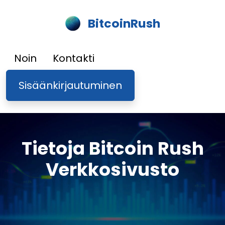
BitcoinRush
Noin
Kontakti
Sisäänkirjautuminen
Tietoja Bitcoin Rush
Verkkosivusto