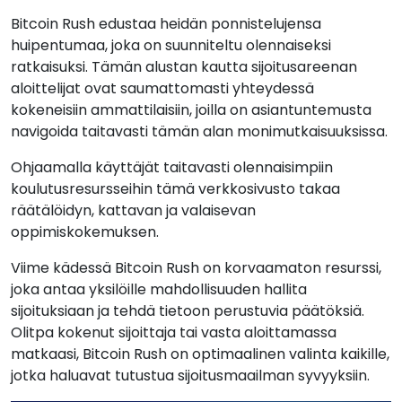
Bitcoin Rush edustaa heidän ponnistelujensa
huipentumaa, joka on suunniteltu olennaiseksi
ratkaisuksi. Tämän alustan kautta sijoitusareenan
aloittelijat ovat saumattomasti yhteydessä
kokeneisiin ammattilaisiin, joilla on asiantuntemusta
navigoida taitavasti tämän alan monimutkaisuuksissa.
Ohjaamalla käyttäjät taitavasti olennaisimpiin
koulutusresursseihin tämä verkkosivusto takaa
räätälöidyn, kattavan ja valaisevan
oppimiskokemuksen.
Viime kädessä Bitcoin Rush on korvaamaton resurssi,
joka antaa yksilöille mahdollisuuden hallita
sijoituksiaan ja tehdä tietoon perustuvia päätöksiä.
Olitpa kokenut sijoittaja tai vasta aloittamassa
matkaasi, Bitcoin Rush on optimaalinen valinta kaikille,
jotka haluavat tutustua sijoitusmaailman syvyyksiin.