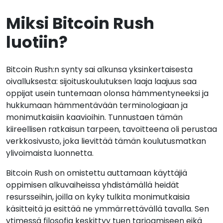
Miksi Bitcoin Rush
luotiin?
Bitcoin Rush:n synty sai alkunsa yksinkertaisesta
oivalluksesta: sijoituskoulutuksen laaja laajuus saa
oppijat usein tuntemaan olonsa hämmentyneeksi ja
hukkumaan hämmentävään terminologiaan ja
monimutkaisiin kaavioihin. Tunnustaen tämän
kiireellisen ratkaisun tarpeen, tavoitteena oli perustaa
verkkosivusto, joka lievittää tämän koulutusmatkan
ylivoimaista luonnetta.
Bitcoin Rush on omistettu auttamaan käyttäjiä
oppimisen alkuvaiheissa yhdistämällä heidät
resursseihin, joilla on kyky tulkita monimutkaisia
käsitteitä ja esittää ne ymmärrettävällä tavalla. Sen
ytimessä filosofia keskittyy tuen tarjoamiseen eikä