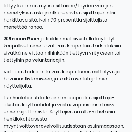
liittyy kuitenkin myös osittaisen/täyden varojen
menetyksen riski, ja alkuperäisten sijoittajien olisi
harkittava sitä. Noin 70 prosenttia sijoittajista
menettää rahaa.
#Bitcoin Rush
ja kaikki muut sivustolla käytetyt
kaupalliset nimet ovat vain kaupallisiin tarkoituksiin,
eivätkä ne viittaa mihinkään tiettyyn yritykseen tai
tiettyihin palveluntarjoajiin.
Video on tarkoitettu vain kaupalliseen esittelyyn ja
havainnollistamiseen, ja kaikki osallistujat ovat
näyttelijöitä.
Lue huolellisesti kolmannen osapuolen sijoittaja-
alustan käyttöehdot ja vastuuvapauslausekesivu
ennen sijoittamista. Käyttäjien on oltava tietoisia
henkilökohtaisesta
myyntivoittoverovelvollisuudestaan asuinmaassaan.