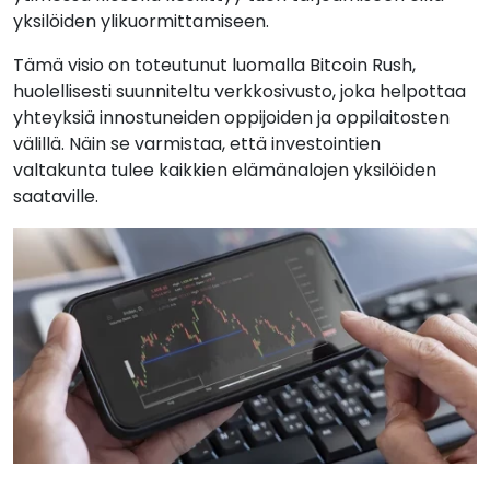
yksilöiden ylikuormittamiseen.
Tämä visio on toteutunut luomalla Bitcoin Rush,
huolellisesti suunniteltu verkkosivusto, joka helpottaa
yhteyksiä innostuneiden oppijoiden ja oppilaitosten
välillä. Näin se varmistaa, että investointien
valtakunta tulee kaikkien elämänalojen yksilöiden
saataville.