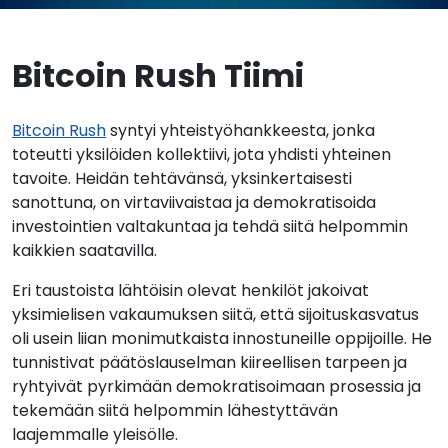
Bitcoin Rush Tiimi
Bitcoin Rush
syntyi yhteistyöhankkeesta, jonka
toteutti yksilöiden kollektiivi, jota yhdisti yhteinen
tavoite. Heidän tehtävänsä, yksinkertaisesti
sanottuna, on virtaviivaistaa ja demokratisoida
investointien valtakuntaa ja tehdä siitä helpommin
kaikkien saatavilla.
Eri taustoista lähtöisin olevat henkilöt jakoivat
yksimielisen vakaumuksen siitä, että sijoituskasvatus
oli usein liian monimutkaista innostuneille oppijoille. He
tunnistivat päätöslauselman kiireellisen tarpeen ja
ryhtyivät pyrkimään demokratisoimaan prosessia ja
tekemään siitä helpommin lähestyttävän
laajemmalle yleisölle.