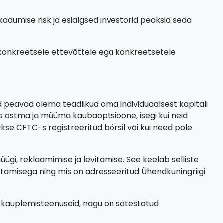
 kadumise risk ja esialgsed investorid peaksid seda
i konkreetsele ettevõttele ega konkreetsetele
ad peavad olema teadlikud oma individuaalsest kapitali
s ostma ja müüma kaubaoptsioone, isegi kui neid
se CFTC-s registreeritud börsil või kui need pole
gi, reklaamimise ja levitamise. See keelab selliste
tamisega ning mis on adresseeritud Ühendkuningriigi
d kauplemisteenuseid, nagu on sätestatud