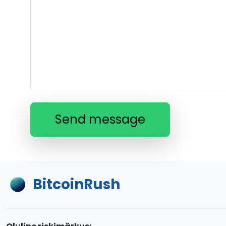
Send message
BitcoinRush