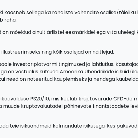
ki kaasneb sellega ka rahaliste vahendite osalise/täieliku
b raha.
d on mõeldud ainult ärilistel eesmärkidel ega viita üheleg
llustreerimiseks ning kõik osalejad on näitlejad.
oole investoriplatvormi tingimused ja lahtiütlus. Kasutaj
a on vastuolus kutsuda Ameerika Ühendriikide isikuid üle
 kui need on noteeritud kauplemiseks ja nendega kaubeldak
tikaavalduse PS20/10, mis keelab krüptovarade CFD-de müü
ja muude krüptovaluutadel põhinevate finantstoodete levi
agada teie isikuandmeid kolmandate isikutega, kes pakuva