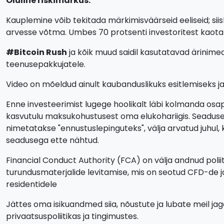
Oluline riskimärkus:
Kauplemine võib tekitada märkimisväärseid eeliseid; siis
arvesse võtma. Umbes 70 protsenti investoritest kaota
#Bitcoin Rush
ja kõik muud saidil kasutatavad ärinime
teenusepakkujatele.
Video on mõeldud ainult kaubanduslikuks esitlemiseks ja i
Enne investeerimist lugege hoolikalt läbi kolmanda osap
kasvutulu maksukohustusest oma elukohariigis. Seaduseg
nimetatakse "ennustuslepinguteks", välja arvatud juhul,
seadusega ette nähtud.
Financial Conduct Authority (FCA) on välja andnud polii
turundusmaterjalide levitamise, mis on seotud CFD-de 
residentidele
Jättes oma isikuandmed siia, nõustute ja lubate meil j
privaatsuspoliitikas ja tingimustes.