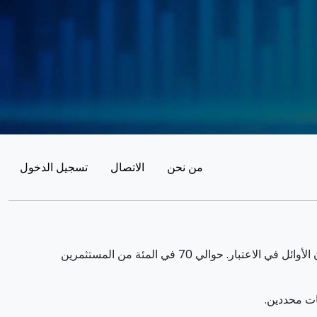
من نحن
الاتصال
تسجيل الدخول
يمكن أن يولد التداول فوائد ملحوظة. ومع ذلك ، فإنه ينطوي أيضا على مخاطر خسارة الأموال الجزئية / الكاملة ويجب أن يأخذها المستثمرون الأوائل في الاعتبار. حوالي 70 في المئة من المستثمرين
ات محددين.